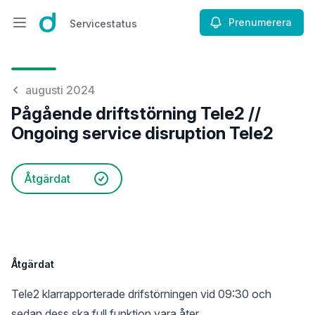
Prenumerera
Servicestatus
Öppna huvudmenyn
Servicestatus
augusti 2024
Pågående driftstörning Tele2 //
Ongoing service disruption Tele2
Åtgärdat
Åtgärdat
Tele2 klarrapporterade drifstörningen vid 09:30 och
sedan dess ska full funktion vara åter.