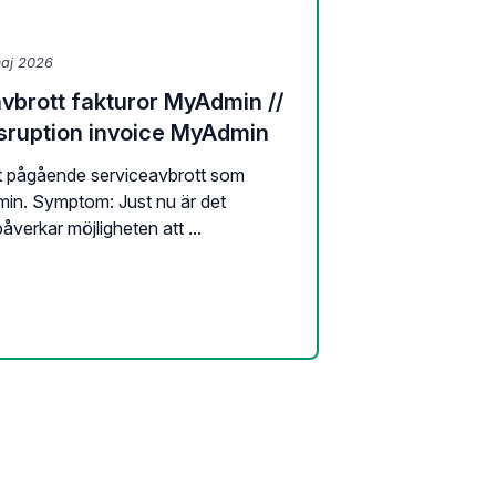
maj 2026
vbrott fakturor MyAdmin //
isruption invoice MyAdmin
ett pågående serviceavbrott som
min. Symptom: Just nu är det
erkar möjligheten att ...