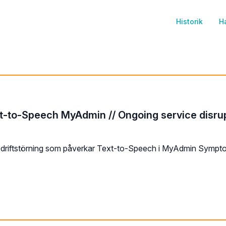
Historik
H
xt-to-Speech MyAdmin // Ongoing service disru
e driftstörning som påverkar Text-to-Speech i MyAdmin Sympto