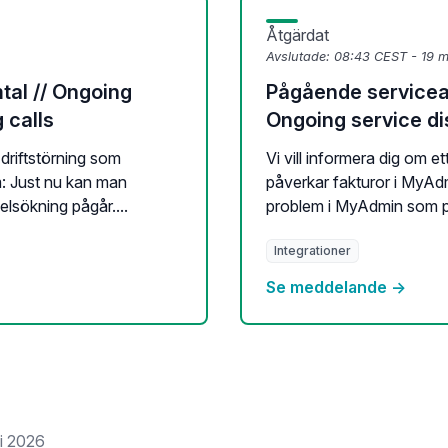
Åtgärdat
Avslutade:
08:43 CEST - 19 
tal // Ongoing
Pågående servicea
 calls
Ongoing service d
 driftstörning som
Vi vill informera dig om 
: Just nu kan man
påverkar fakturor i MyAd
lsökning pågår....
problem i MyAdmin som påv
Integrationer
Se meddelande →
li 2026