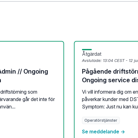
Åtgärdat
Avslutade:
13:04 CEST - 12 j
Admin // Ongoing
Pågående driftstör
n
Ongoing service d
 driftstörning som
Vi vill informera dig om 
varande går det inte för
påverkar kunder med DST
använ...
Symptom: Just nu kan ku
Operatörstjänster
Se meddelande →