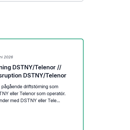
uni 2026
ning DSTNY/Telenor //
isruption DSTNY/Telenor
en pågående driftstörning som
NY eller Telenor som operatör.
nder med DSTNY eller Tele...