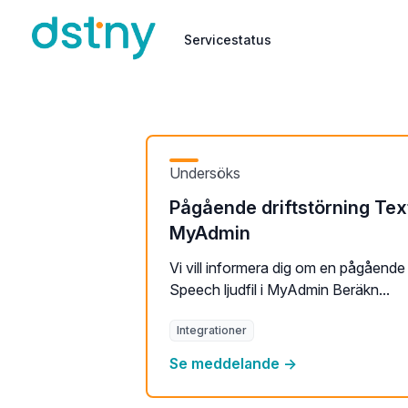
Servicestatus
Servicestatus
Undersöks
Pågående driftstörning Te
MyAdmin
Vi vill informera dig om en pågåend
Speech ljudfil i MyAdmin Beräkn...
Integrationer
Se meddelande →