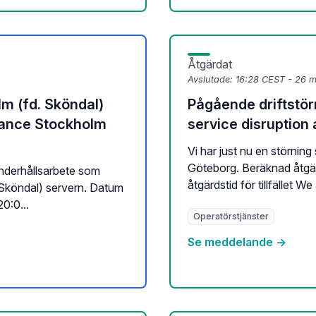
Åtgärdat
Avslutade:
16:28 CEST - 26 
lm (fd. Sköndal)
Pågående driftstör
nance Stockholm
service disruption 
Vi har just nu en störning
Göteborg. Beräknad åtgär
 underhållsarbete som
åtgärdstid för tillfället We
Sköndal) servern. Datum
0:0...
Operatörstjänster
Se meddelande →