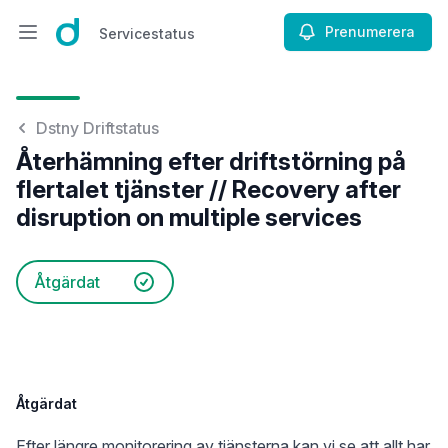
Prenumerera
Servicestatus
Öppna huvudmenyn
Servicestatus
Dstny Driftstatus
Återhämning efter driftstörning på
flertalet tjänster // Recovery after
disruption on multiple services
Åtgärdat
Åtgärdat
Efter längre monitorering av tjänsterna kan vi se att allt har