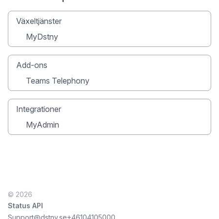
Växeltjänster
MyDstny
Add-ons
Teams Telephony
Integrationer
MyAdmin
© 2026
Status API
Support@dstny.se
+46104105000