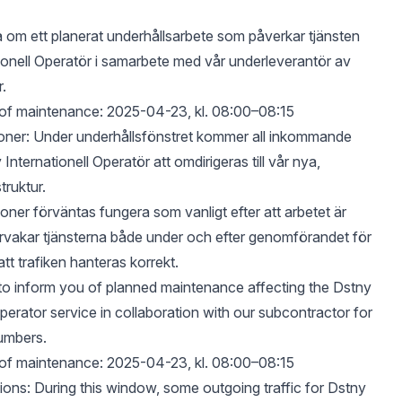
ra om ett planerat underhållsarbete som påverkar tjänsten
ionell Operatör i samarbete med vår underleverantör av
.
 of maintenance: 2025-04-23, kl. 08:00–08:15
oner: Under underhållsfönstret kommer all inkommande
 Internationell Operatör att omdirigeras till vår nya,
truktur.
oner förväntas fungera som vanligt efter att arbetet är
vervakar tjänsterna både under och efter genomförandet för
 att trafiken hanteras korrekt.
to inform you of planned maintenance affecting the Dstny
perator service in collaboration with our subcontractor for
numbers.
 of maintenance: 2025-04-23, kl. 08:00–08:15
ions: During this window, some outgoing traffic for Dstny