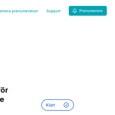
Prenumerera
antera prenumeration
Support
för
ce
Klart