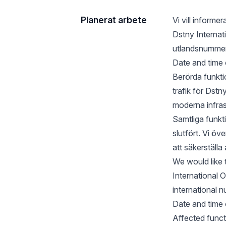
Planerat arbete
Vi vill informe
Dstny Internat
utlandsnummer
Date and time
Berörda funkti
trafik för Dstny
moderna infras
Samtliga funkti
slutfört. Vi ö
att säkerställa
We would like 
International O
international 
Date and time
Affected funct