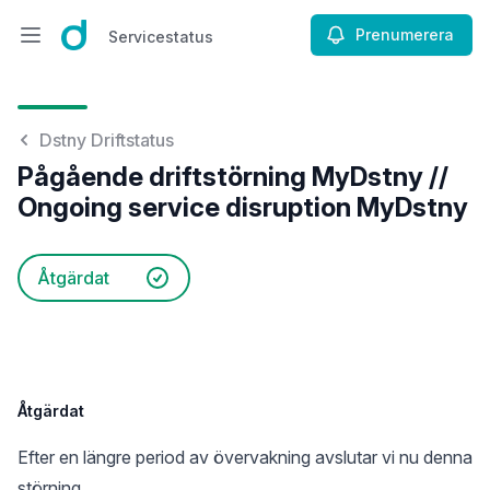
Prenumerera
Servicestatus
Öppna huvudmenyn
Servicestatus
Dstny Driftstatus
Pågående driftstörning MyDstny //
Ongoing service disruption MyDstny
Åtgärdat
Åtgärdat
Efter en längre period av övervakning avslutar vi nu denna
störning.