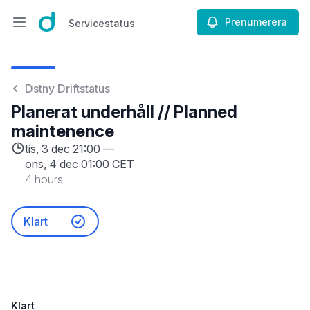
Prenumerera
Servicestatus
Öppna huvudmenyn
Servicestatus
Dstny Driftstatus
Planerat underhåll // Planned
maintenence
tis, 3 dec 21:00 —
ons, 4 dec 01:00 CET
4 hours
Klart
Klart