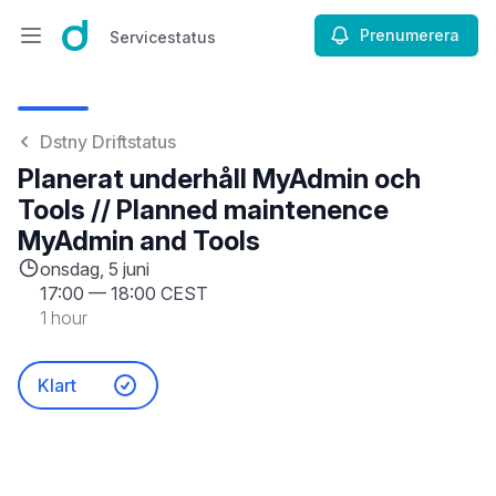
Prenumerera
Servicestatus
Öppna huvudmenyn
Servicestatus
Dstny Driftstatus
Planerat underhåll MyAdmin och
Tools // Planned maintenence
MyAdmin and Tools
onsdag, 5 juni
17:00
—
18:00 CEST
1 hour
Klart