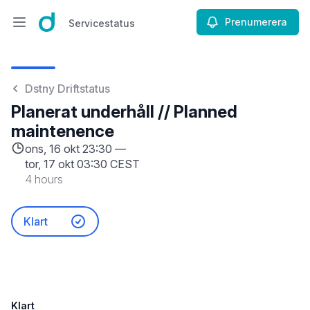
Prenumerera
Servicestatus
Öppna huvudmenyn
Servicestatus
Dstny Driftstatus
Planerat underhåll // Planned
maintenence
ons, 16 okt 23:30 —
tor, 17 okt 03:30 CEST
4 hours
Klart
Klart