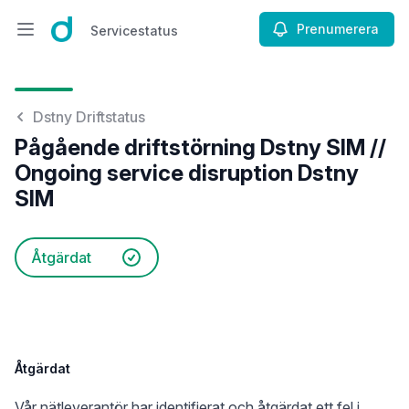
Prenumerera
Servicestatus
Öppna huvudmenyn
Servicestatus
Dstny Driftstatus
Pågående driftstörning Dstny SIM //
Ongoing service disruption Dstny
SIM
Åtgärdat
Åtgärdat
Vår nätleverantör har identifierat och åtgärdat ett fel i