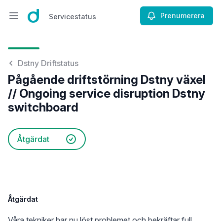
Prenumerera
Servicestatus
Öppna huvudmenyn
Servicestatus
Dstny Driftstatus
Pågående driftstörning Dstny växel
// Ongoing service disruption Dstny
switchboard
Åtgärdat
Åtgärdat
Våra tekniker har nu löst problemet och bekräftar full